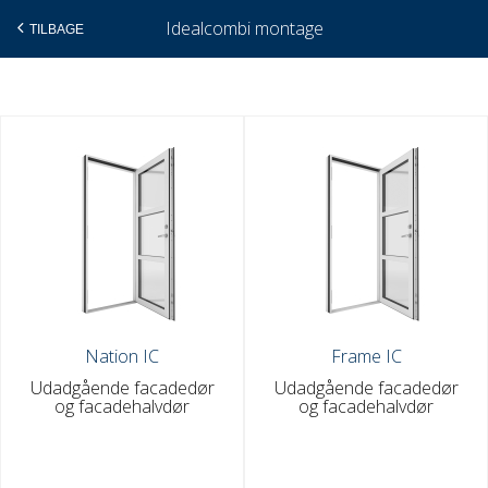
Idealcombi montage
TILBAGE
Gå
til
indholdet
Nation IC
Frame IC
Udadgående facadedør
Udadgående facadedør
og facadehalvdør
og facadehalvdør