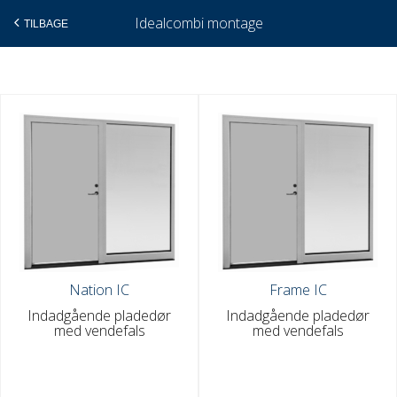
Idealcombi montage
TILBAGE
Gå
til
indholdet
Nation IC
Frame IC
Indadgående pladedør
Indadgående pladedør
med vendefals
med vendefals