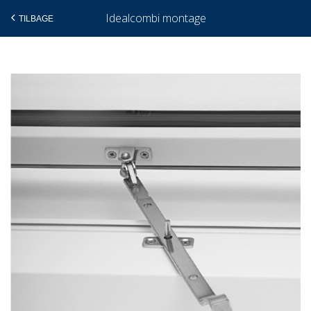
Idealcombi montage
TILBAGE
Gå
til
indholdet